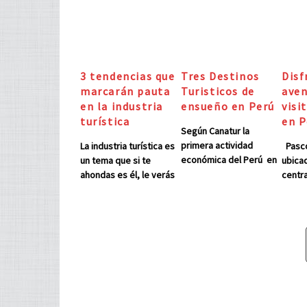
3 tendencias que
Tres Destinos
Disf
marcarán pauta
Turisticos de
aven
en la industria
ensueño en Perú
visi
turística
en P
Según Canatur la
primera actividad
La industria turística es
Pasco
económica del Perú en
un tema que si te
ubicad
los próximos años será
ahondas es él, le verás
centra
el turismo, ya que la
un lado impresionante
vertie
movilidad económica
e interesante aunque
Cordil
crece aceleradamente.
se perciba detrás de
Su cap
Perú cuenta con una
ojos indoctos como
de Ce
gran variedad cultural y
una industrial obsoleta,
se en
natural que cautiva y
no innovadora y
kilóme
encanta a todos sus
estancada siempre en
de Li
visitantes. Además, lo
los mismo destinos
gran v
aue llaman el turismo
turísticos o lugares.
y de 