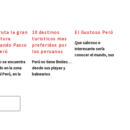
ruta la gran
10 destinos
El Gustoso Perú
tura
turisticos mas
Que sabroso e
tando Pasco
preferidos por
interesante sería
erú
los peruanos
conocer el mundo, sus
culturas, sus bellezas,
 se encuentra
Perú no tiene límites…
la amplia naturaleza y
o en la zona
desde sus playas y
tecnología que nos
l Perú, en la
balnearios
rodea; sus
nte oriental de la
paradisiacos a 0
costumbres, su gente
lera de los Andes.
metros sobre el nivel
e idioma. Hasta incluso
ital es la ciudad
del mar hasta sus picos
sus lados pobres y sus
rro de Pasco, que
nevados de hasta 5 mil
lados ricos, pero hay
cuentra a 296
metros sobre el nivel
un detalle que nos
tros de la ciudad
del mar, aquí hay un
recuerda cada lugar
ma. Posee una
mundo para todo y
que visitamos. Ese
ariedad de flora
todos. Perú en muchas
detalle son sus
fauna, además de
partes del mundo y