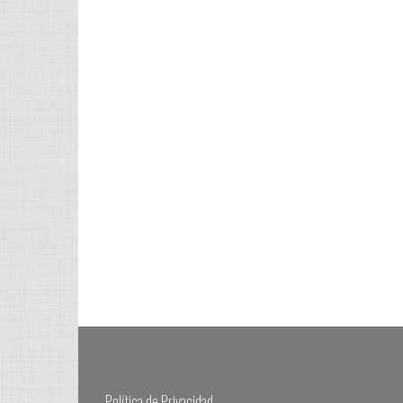
de lujo se va
Pero, lo cierto es que
numer
posicionando en un
la industria turística va
que f
9%, debido al aumento
más allá de pasar
extrao
de la demanda por
buenas y bonitas
Pasco
parte de cruceros en la
vacaciones. La industria
super
Amazonía y el sector
turística mueve
cuadr
hotelero del Cusco. Las
literalmente montañas,
una t
ciudades
ya que la misma aporta
contr
principalmente que
a lo que un país
sierra
podemos resaltar para
respecta como
unen 
el turista son las
atractivo, llevándolo a
caden
siguientes: Cuzco –
escalas nacionales
monta
Machu Picchu – Camino
hasta empresas
tupid
Inca Se dice aue Cusco
minoritarias es una
adem
es la capital con
industria “con todos
forma
riaueza
los hierros” en el
como 
sentido de la palabra.
incon
La industria
Política de Privacidad